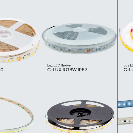
Luz LED flexível
Luz LE
20
C-LUX RGBW IP67
C-L