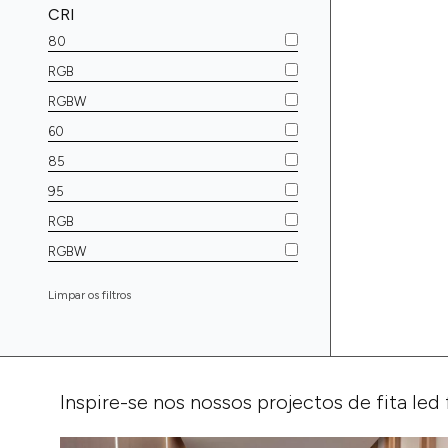
CRI
80
RGB
RGBW
60
85
95
RGB
RGBW
Limpar os filtros
Inspire-se nos nossos projectos de fita led 