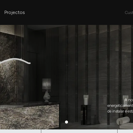
Projectos
Cus
A nos
energeticamente
de instalar e e