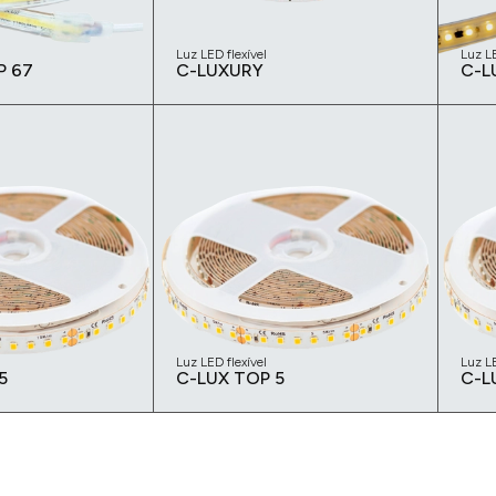
Luz LED flexível
Luz LE
P 67
C-LUXURY
C-L
Luz LED flexível
Luz LE
5
C-LUX TOP 5
C-L