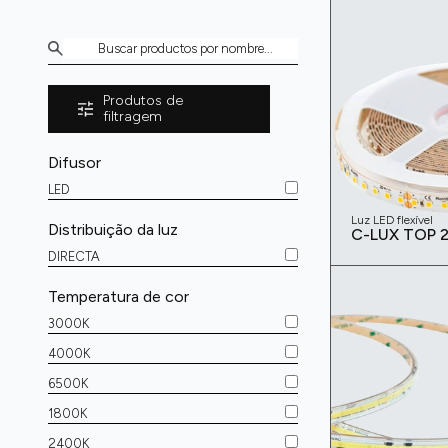
Produtos de
filtragem
Difusor
LED
Luz LED flexível
Distribuição da luz
C-LUX TOP 
DIRECTA
Temperatura de cor
3000K
4000K
6500K
1800K
2400K