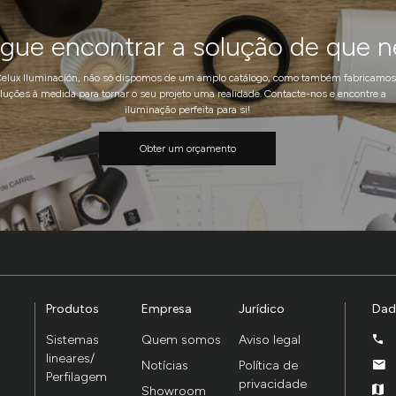
ue encontrar a solução de que n
elux Iluminación, não só dispomos de um amplo catálogo, como também fabricamos
luções à medida para tornar o seu projeto uma realidade. Contacte-nos e encontre a
iluminação perfeita para si!
Obter um orçamento
Produtos
Empresa
Jurídico
Dad
Sistemas
Quem somos
Aviso legal
lineares/
Notícias
Política de
Perfilagem
privacidade
Showroom