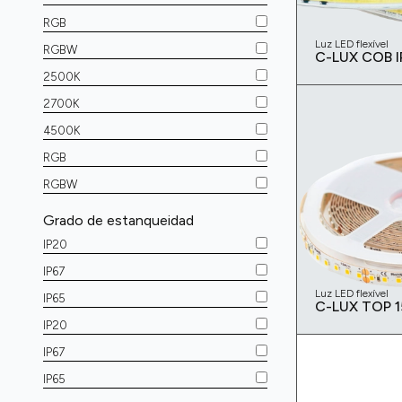
RGB
Luz LED flexível
RGBW
C-LUX COB I
2500K
2700K
4500K
RGB
RGBW
Grado de estanqueidad
IP20
IP67
Luz LED flexível
IP65
C-LUX TOP 1
IP20
IP67
IP65