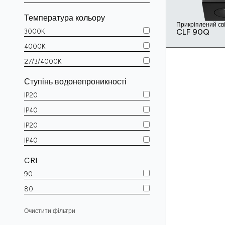
Температура кольору
Прикріплений св
CLF 90Q
3000K
4000K
27/3/4000K
Ступінь водонепроникності
IP20
IP40
IP20
IP40
CRI
90
80
Очистити фільтри