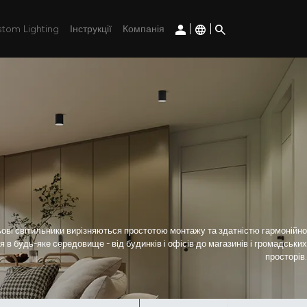
|
|
tom Lighting
Інструкції
Компанія
ові світильники вирізняються простотою монтажу та здатністю гармонійно
 в будь-яке середовище - від будинків і офісів до магазинів і громадських
просторів.