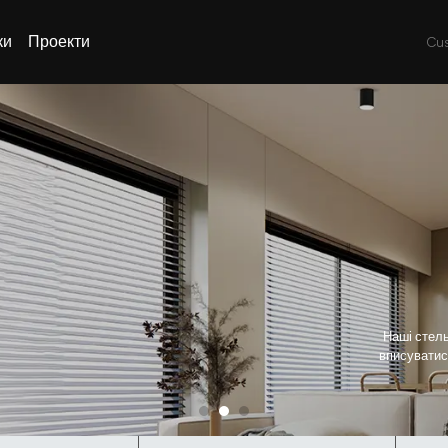
ки
Проекти
Cus
Наші стель
вписуватися