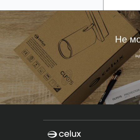
Не мо
ін