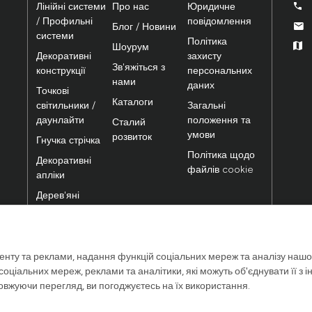
Лінійні системи
Про нас
Юридичне
/ Профильні
повідомлення
Блог / Новини
системи
Політика
Шоурум
Декоративні
захисту
Зв'яжіться з
конструкції
персональних
нами
даних
Точкові
Каталоги
світильники /
Загальні
даунлайти
положення та
Сталий
умови
розвиток
Гнучка стрічка
Політика щодо
Декоративні
файлів cookie
апліки
Дерев'яні
світильники
Трекові
прожектори
енту та реклами, надання функцій соціальних мереж та аналізу нашо
ціальних мереж, реклами та аналітики, які можуть об'єднувати її з і
довжуючи перегляд, ви погоджуєтесь на їх використання.