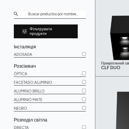
Фільтрувати
продукти
Інсталяція
ADOSADA
Прикріплений св
Розсіювач
CLF DUO
ÓPTICA
FACETADO ALUMINIO
ALUMINIO BRILLO
ALUMINIO MATE
NEGRO
Розподіл світла
DIRECTA