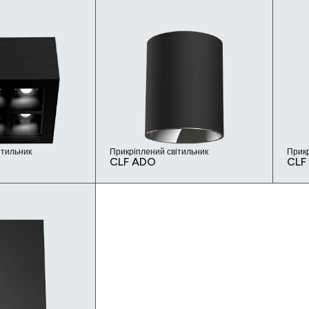
ітильник
Прикріплений світильник
Прикр
CLF ADO
CLF