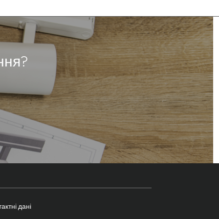
ння?
актні дані