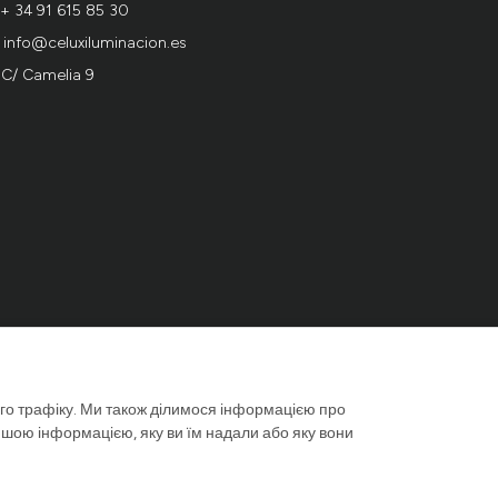
+ 34 91 615 85 30
info@celuxiluminacion.es
C/ Camelia 9
го трафіку. Ми також ділимося інформацією про
ншою інформацією, яку ви їм надали або яку вони