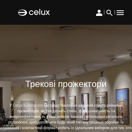
|
|
Трекові прожектори
У Celux Iluminación ми представляємо широкий спектр рейкових
прожекторів, які поєднують стиль, функціональність та
енергоефективність. Наші рейкові точкові світильники ретельно
розроблені, щоб доповнити будь-який тип внутрішньої обробки. Їх
стриманий і компактний формат робить їх ідеальним вибором для тих, хто