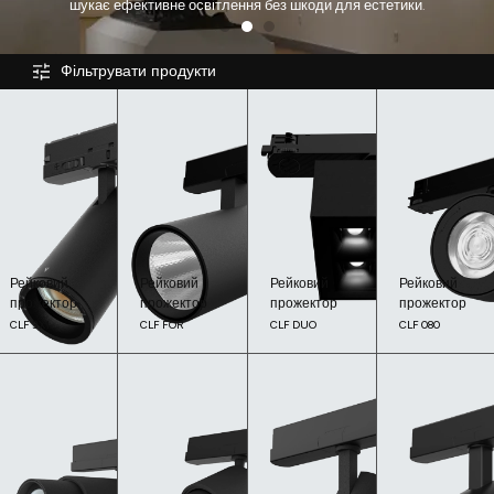
шукає ефективне освітлення без шкоди для естетики.
Фільтрувати продукти
Рейковий
Рейковий
Рейковий
Рейковий
прожектор
прожектор
прожектор
прожектор
CLF 3X1
CLF FOR
CLF DUO
CLF 080