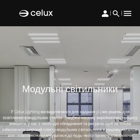
|
|
Модульні світильники
У Celux Lighting ми виділяємося для надання різних рішень для
освітлення в модульних стелях. Завдяки нашому виробничому процесу
виміряти, у нас є необхідні обладнання та ресурси, щоб не тільки
забезпечити широкий спектр модульних світильників в нашому каталозі,
але і комплексно адаптуватися до будь-якого проекту, створюючи